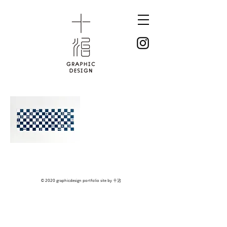
パ
タ
ー
ン
デ
ザ
© 2020 graphicdesign portfolio site by 十治
イ
ン